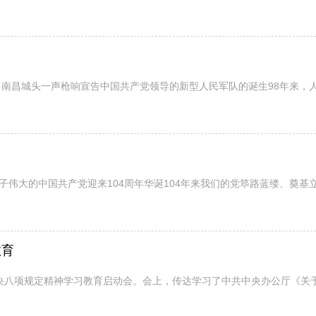
日南昌城头一声枪响宣告中国共产党领导的新型人民军队的诞生98年来，人
伟大的中国共产党迎来104周年华诞104年来我们的党筚路蓝缕、奠基立
教育
央八项规定精神学习教育启动会。会上，传达学习了中共中央办公厅《关于