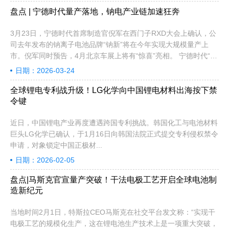
盘点 | 宁德时代量产落地，钠电产业链加速狂奔
3月23日，宁德时代首席制造官倪军在西门子RXD大会上确认，公
司去年发布的钠离子电池品牌“钠新”将在今年实现大规模量产上
市。倪军同时预告，4月北京车展上将有“惊喜”亮相。 宁德时代“钠
新”钠离子电池电芯能量密度最高可达175Wh/kg，与主流磷酸铁锂
日期：2026-03-24
电池基本持平，纯电车型续航可超过400公里。该电池在-20℃环
境下可用电量保持率超过92%，-40℃极寒条件下容量保持率仍超
全球锂电专利战升级！LG化学向中国锂电材料出海按下禁
过90%。安全性方面，即使遭遇锯断、针刺等极端测试，电池也完
令键
全不起火、不爆炸。 宁德时代已有车企跟进。长安汽车2月宣布，
近日，中国锂电产业再度遭遇跨国专利挑战。韩国化工与电池材料
全球首款钠电量产乘用车预计年中上市，未来将在阿维塔、深蓝、
巨头LG化学已确认，于1月16日向韩国法院正式提交专利侵权禁令
启源等品牌搭载“钠新”电池。在-30℃环境下，长安首款钠电乘用
申请，对象锁定中国正极材...
车的整车放电功率比同电量铁锂车型提升近3倍。
日期：2026-02-05
盘点|马斯克官宣量产突破！干法电极工艺开启全球电池制
造新纪元
当地时间2月1日，特斯拉CEO马斯克在社交平台发文称：“实现干
电极工艺的规模化生产，这在锂电池生产技术上是一项重大突破，