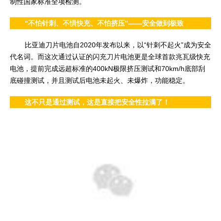
制性国家标准全项检测。
“不怕针刺、不惧快充、不怕挤压”——安全做到极致
比亚迪刀片电池自2020年发布以来，以“针刺不起火”成为安全
代名词。而这次通过认证的闪充刀片电池更是全球首款兆瓦级快充
电池，提前完成远超标准的400kN极限挤压测试和70km/h底部刮
底碰撞测试，并且测试后电池未起火、未爆炸，功能稳定。
这不只是通过测试，这是直接把安全性拉满了！