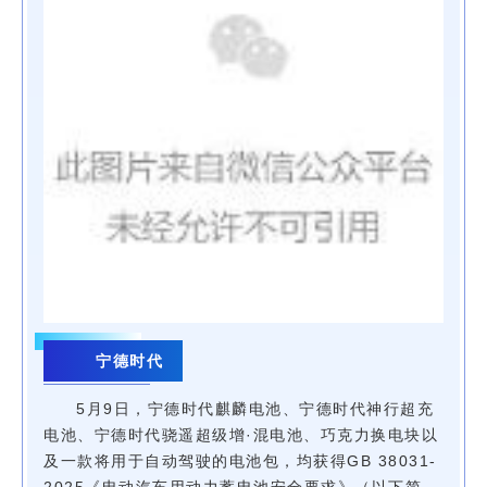
宁德时代
5月9日，宁德时代麒麟电池、宁德时代神行超充
电池、宁德时代骁遥超级增·混电池、巧克力换电块以
及一款将用于自动驾驶的电池包，均获得GB 38031-