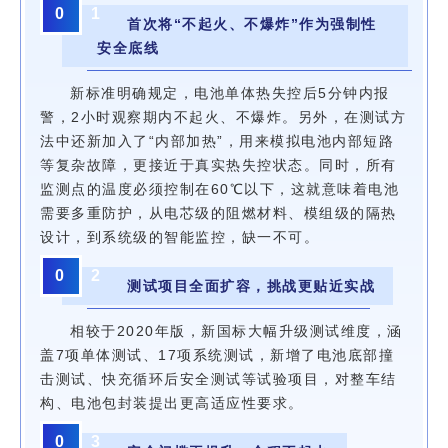
0
1
首次将“不起火、不爆炸”作为强制性
安全底线
新标准明确规定，电池单体热失控后5分钟内报
警，2小时观察期内不起火、不爆炸。另外，在测试方
法中还新加入了“内部加热”，用来模拟电池内部短路
等复杂故障，更接近于真实热失控状态。同时，所有
监测点的温度必须控制在60℃以下，这就意味着电池
需要多重防护，从电芯级的阻燃材料、模组级的隔热
设计，到系统级的智能监控，缺一不可。
0
2
测试项目全面扩容，挑战更贴近实战
相较于2020年版，新国标大幅升级测试维度，涵
盖7项单体测试、17项系统测试，新增了电池底部撞
击测试、快充循环后安全测试等试验项目，对整车结
构、电池包封装提出更高适应性要求。
0
3