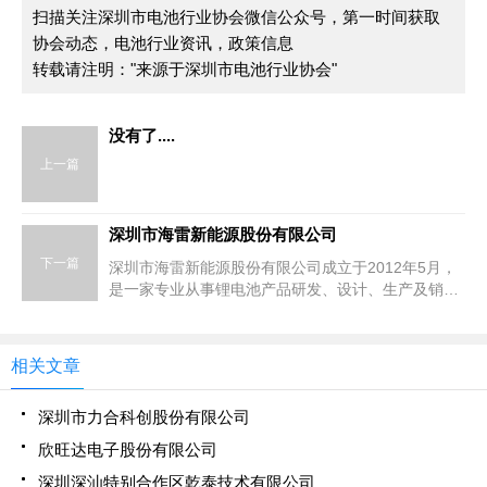
扫描关注深圳市电池行业协会微信公众号，第一时间获取
协会动态，电池行业资讯，政策信息
转载请注明："来源于深圳市电池行业协会"
没有了....
上一篇
深圳市海雷新能源股份有限公司
下一篇
深圳市海雷新能源股份有限公司成立于2012年5月，
是一家专业从事锂电池产品研发、设计、生产及销售
的国家级高新技术企业、广东省专精特新中小企业、
深圳市独角兽培育入库企业以及国内两轮电动车换电
电池的龙头企业。自设立以来，公司以在锂离子电池
相关文章
应用领域打造具有全球知名度和品牌影响力的“海
雷”牌消费产品为长期战略目标，以ToB端市场为基础
深圳市力合科创股份有限公司
逐步向ToC端市场拓展，通过研发制定专业的产品方
案和技术标准，依托成熟的技术，打造领先的生产工
欣旺达电子股份有限公司
艺流程、建立完善的售后服务体系，致力于向客户提
深圳深汕特别合作区乾泰技术有限公司
供安全、稳定、高效的智能锂离子电池产品。公司主