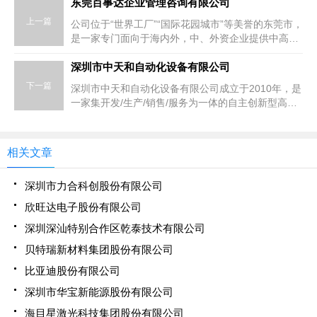
东莞百事达企业管理咨询有限公司
上一篇
公司位于“世界工厂”“国际花园城市”等美誉的东莞市，
是一家专门面向于海内外，中、外资企业提供中高端
人才的综合服务公司。业务以广东为中心，向全国及
海外辐射。团队由海归、大中型企业的中高层管理、
深圳市中天和自动化设备有限公司
人力资源管理从业者严选组成，“精、准、快”是我司
下一篇
深圳市中天和自动化设备有限公司成立于2010年，是
的核心竞争力。公司人才库拥有数百万有效人才储备
一家集开发/生产/销售/服务为一体的自主创新型高新
并不断增加迭代中，并具有实时智能化的人才管理系
技术企业。公司注册地址位于龙华新区大浪街道同胜
统为客户人才服务提供保驾护航，公司专注并深耕于
社区浦华科技技园，制造和营销中心已于2021年3月
智能制造、互联网、地产、新能源、零售、汽车等行
搬迁至东莞市东城街道牛山景观路16号中天和产业
业 ，为客户提供人力资源系统解决方案。关注客户长
相关文章
园。 本公司于新能源锂电池中段工艺设备研发生产，
远利益，致力与各企业及人才建立长期的战略合作关
广泛应用于3C、储能、动力电池等。公司主营全自动
系。
深圳市力合科创股份有限公司
高速模切、高速叠片、切叠一体机、全自动焊接线、
全自动封装线、全自动物流线及智能立体仓储系统等
欣旺达电子股份有限公司
高端自动化设备。目前已与华为、雄韬集团、木星时
深圳深汕特别合作区乾泰技术有限公司
代、星恒电源、超威集团、蜂巢能源、理士国际、台
湾正崴集团等一批国内外知名企业提供服务，并获一
贝特瑞新材料集团股份有限公司
致好评。
比亚迪股份有限公司
深圳市华宝新能源股份有限公司
海目星激光科技集团股份有限公司