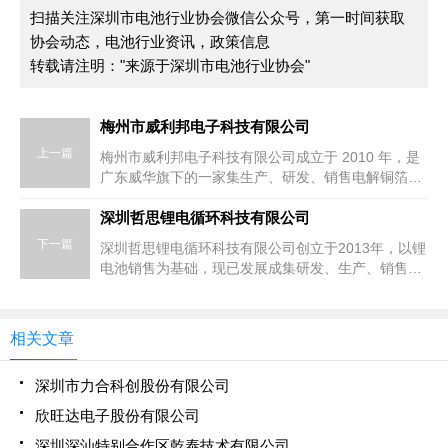
扫描关注深圳市电池行业协会微信公众号，第一时间获取
协会动态，电池行业资讯，政策信息
转载请注明："来源于深圳市电池行业协会"
梅州市威利邦电子科技有限公司
上一篇
梅州市威利邦电子科技有限公司成立于 2010 年，是
广东威华旗下的一家集生产、研发、销售电解铜箔、
覆铜板及 CCL 专用纸为一体的企业。公司位于梅州
市梅江区西阳镇莆田威利邦电子科技园，总投资 5.2
深圳哲思锂电循环科技有限公司
亿，年产值 7 亿多元，占地面积 140 余亩，建筑面积
下一篇
深圳哲思锂电循环科技有限公司创立于2013年，以锂
6 万多平方米，现有员工 700 多人。
电池销售为基础，现已发展成集研发、生产、销售一
体化的锂电池储能动力系统集成企业，并已在东莞、
湖州两地建立了专业的动力系统PACK厂。公司主营
产品包括高压电池模组、电池簇、光储充微电网、及
相关文章
大型储能电站，主要应用在新能源动力、家用储能、
工商业储能领域。发展至今，公司已拥有多项新型实
深圳市力合科创股份有限公司
用专利及软件著作权，主要包括：储能高压功能集成
板、多串并PACK级联储能系统【简称：ZS-ESS-
欣旺达电子股份有限公司
01】V1.2等。
深圳深汕特别合作区乾泰技术有限公司