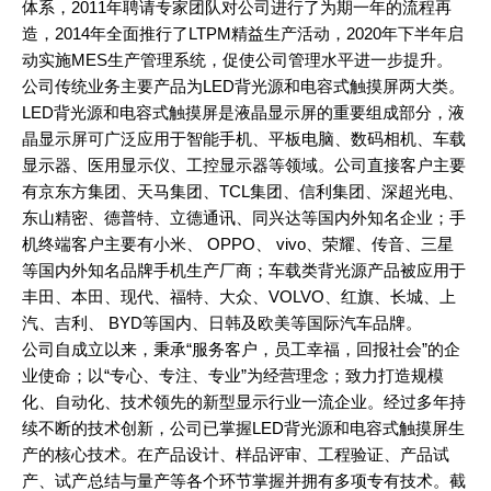
体系，2011年聘请专家团队对公司进行了为期一年的流程再
造，2014年全面推行了LTPM精益生产活动，2020年下半年启
动实施MES生产管理系统，促使公司管理水平进一步提升。
公司传统业务主要产品为LED背光源和电容式触摸屏两大类。
LED背光源和电容式触摸屏是液晶显示屏的重要组成部分，液
晶显示屏可广泛应用于智能手机、平板电脑、数码相机、车载
显示器、医用显示仪、工控显示器等领域。公司直接客户主要
有京东方集团、天马集团、TCL集团、信利集团、深超光电、
东山精密、德普特、立德通讯、同兴达等国内外知名企业；手
机终端客户主要有小米、 OPPO、 vivo、荣耀、传音、三星
等国内外知名品牌手机生产厂商；车载类背光源产品被应用于
丰田、本田、现代、福特、大众、VOLVO、红旗、长城、上
汽、吉利、 BYD等国内、日韩及欧美等国际汽车品牌。
公司自成立以来，秉承“服务客户，员工幸福，回报社会”的企
业使命；以“专心、专注、专业”为经营理念；致力打造规模
化、自动化、技术领先的新型显示行业一流企业。经过多年持
续不断的技术创新，公司已掌握LED背光源和电容式触摸屏生
产的核心技术。在产品设计、样品评审、工程验证、产品试
产、试产总结与量产等各个环节掌握并拥有多项专有技术。截