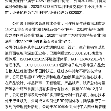
公司所处行业属于“C3974显示器件制造”。公司2011年7月份完
成股份制改革，2020年8月3日在深圳证券交易所中小板挂牌上
市，证券简称为“宝明科技”,证券代码为“002992”。
公司属于国家级高新技术企业，已连续多年获得深圳市龙
华区“工业百强企业”和“纳税百强企业”称号，2019年获得“深圳
市龙华区总部企业”殊荣，2020年获得“广东省专精特新企业”和
深圳市龙华区“中小微创新百强企业”称号。
公司传统业务从事LED背光源的研发、设计、生产和销售以及
液晶面板玻璃深加工业务，已顺利通过ISO9001:2015质量管
理体系、ISO14001:2015环境管理体系、IATF 16949:2016汽车
管理体系、IECQ QC080000:2017国际电子电气零件及产品危
害物质过程管理体系国际认证。经过多年持续不断的技术创
新，公司已掌握LED背光源和电容式触摸屏生产的核心技术。
在产品设计、样品评审、工程验证、产品试产、试产总结与量
产等各个环节掌握并拥有多项专有技术。截至2022年12月31
日，公司已获得发明专利和实用新型专利一百多项，核心技术
处于行业领先。公司成立即引进ERP管理体系，陆续推行了一
系列的管理提升活动。公司于2010年全面推行了六西格玛管理