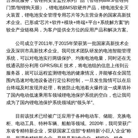
台系统服务，智锂狗安全监控系列产品（智锂狗BMS/智锂狗
门禁/智锂狗天眼），锂电池BMS软硬件产品，锂电池安全灭
火装置，锂电池安全管理专用芯片等为主营业务的国家高新技
术企业。已形成“芯片+软件+模块+终端+平台+系统解方案”的
较全产业链格局，为客户提供全方位的应用产品和解决方案。
公司成立于2011年,于2015年荣获第一批国家高新技术企
业及深圳市高新技术企业。我司技术团队研发的电池智能管理
系统，可以对电池实行两级保护、均衡电池电量，同时还在无
线通讯部分利用 GPRS/BLE 技术，将电池组的信息上传到云
服务器，就可以远程监测锂电池的健康情况，并能够在全国范
围内迅速对电池设备进行定位和控制，一旦发生险情可以在后
台终端及时发现并处理，有效防止电池着火爆炸这一成果填补
了国内电动低速乘用车领域锂电池保护系统的空白，也让我司
成为了国内锂电池保护系统领域的“领头羊”。
目前该技术已经被广泛应用于各种电动车、储能、充换电
柜、电动工具、特种车辆、船舶等领域。2020年，我司荣获广
东省专精特新企业，荣获国家工信部“专精特新‘小巨人’企业”称