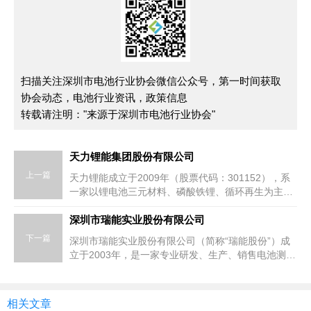
扫描关注深圳市电池行业协会微信公众号，第一时间获取
协会动态，电池行业资讯，政策信息
转载请注明："来源于深圳市电池行业协会"
天力锂能集团股份有限公司
上一篇
天力锂能成立于2009年（股票代码：301152），系
一家以锂电池三元材料、磷酸铁锂、循环再生为主营
业务的全球化经营企业。 天力锂能依托小动力锂电池
正极材料前列企业的行业基础，发展布局磷酸铁锂材
深圳市瑞能实业股份有限公司
料产业、循环再生产业等，打造锂电池材料全生命周
下一篇
深圳市瑞能实业股份有限公司（简称“瑞能股份”）成
期产业链。
立于2003年，是一家专业研发、生产、销售电池测试
系统，提供电池自动化产线设计与建设服务的高新技
术企业。
相关文章