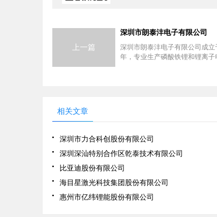
深圳市朗泰沣电子有限公司
上一篇
深圳市朗泰沣电子有限公司成立于
年，专业生产磷酸铁锂和锂离子
产品涉及高尔夫球车，巡逻车，
洗地车，基站，UPS，路灯，便
源，家庭储能及其他民用3C领
10年的技术沉淀，汇聚行业技术
目前已经成为锂电池最专业生产
相关文章
一，产品运销美国，欧洲，澳大
日本，韩国，印度及其他东南亚
深圳市力合科创股份有限公司
深圳深汕特别合作区乾泰技术有限公司
比亚迪股份有限公司
海目星激光科技集团股份有限公司
惠州市亿纬锂能股份有限公司