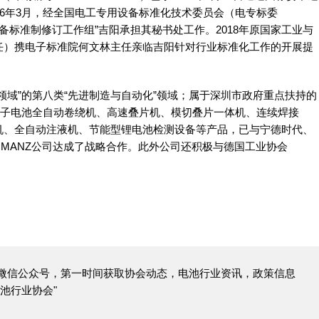
16年3月，经全国电工专用设备标准化技术委员会（电专标委
设备标准制修订工作组”吉阳承担其秘书处工作。2018年原国家工业与
任）携电子标准院何文林主任亲临吉阳针对行业标准化工作的开展提
领域”的第八类“先进制造与自动化”领域；属于深圳市政府重点扶持的
离子电池全自动卷绕机、高速叠片机、模切叠片一体机、连续焊接
机、全自动注液机、节能型锂电池检测设备等产品，已与宁德时代、
国MANZ公司达成了战略合作。此外公司还积极与德国工业协会
微信公众号，第一时间获取协会动态，电池行业资讯，政策信息
池行业协会"