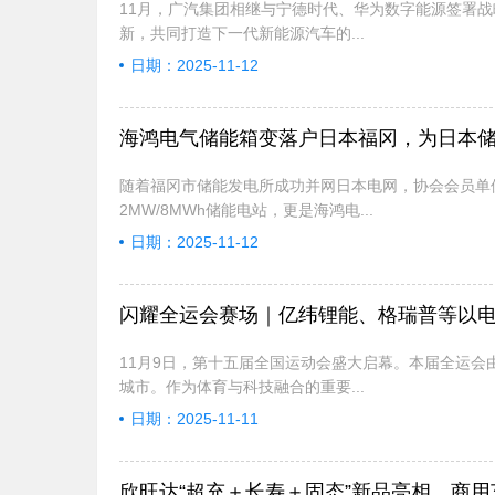
11月，广汽集团相继与宁德时代、华为数字能源签署
新，共同打造下一代新能源汽车的...
日期：2025-11-12
海鸿电气储能箱变落户日本福冈，为日本
随着福冈市储能发电所成功并网日本电网，协会会员单
2MW/8MWh储能电站，更是海鸿电...
日期：2025-11-12
闪耀全运会赛场｜亿纬锂能、格瑞普等以
11月9日，第十五届全国运动会盛大启幕。本届全运会
城市。作为体育与科技融合的重要...
日期：2025-11-11
欣旺达“超充＋长寿＋固态”新品亮相，商