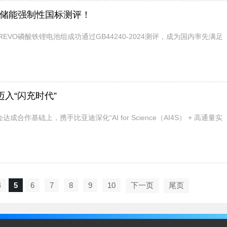
个储能强制性国标测评！
O磷酸铁锂电池组成功通过GB44240-2024测评，成为国内率先满足
迈入“闪充时代”
成合作基础上，携手比亚迪深化“AI for Science（AI4S） + 高通量实
4
5
6
7
8
9
10
下一页
尾页