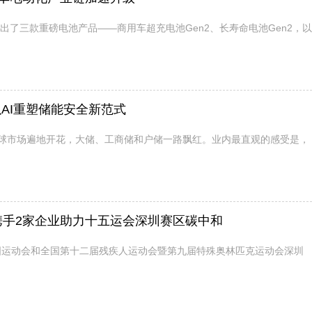
出了三款重磅电池产品——商用车超充电池Gen2、长寿命电池Gen2，以
AI重塑储能安全新范式
球市场遍地开花，大储、工商储和户储一路飘红。业内最直观的感受是，
携手2家企业助力十五运会深圳赛区碳中和
全国运动会和全国第十二届残疾人运动会暨第九届特殊奥林匹克运动会深圳