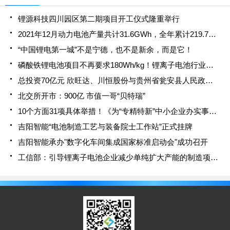
锂源科技四川园区第二期项目开工仪式隆重举行
2021年12月动力电池产量共计31.6GWh，全年累计219.7GWh
“中国锂电第一城”不是宁德，也不是新余，而是它！
磷酸铁锂电池项目不再要求180Wh/kg！锂离子电池行业规范条件(2021年本)发布
总投资70亿元 欣旺达、川恒股份与贵州省瓮安县人民政府签署战略合作协议
北交所开市：900亿 市值一哥“贝特瑞”
10个方面31项具体举措！《为“专精特新”中小企业办实事清单》正式印发
吉阳智能“电池制造工艺与装备院士工作站”正式挂牌
吉阳智能承办"数字化车间集成国家标准启动会"成功召开
工信部：引导锂离子电池企业减少单纯扩大产能的制造项目，锂离子电池行业规范条件（2021 年本）开始征求意见！