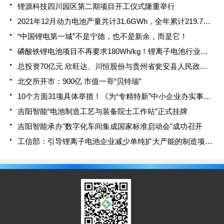
锂源科技四川园区第二期项目开工仪式隆重举行
2021年12月动力电池产量共计31.6GWh，全年累计219.7GWh
“中国锂电第一城”不是宁德，也不是新余，而是它！
磷酸铁锂电池项目不再要求180Wh/kg！锂离子电池行业规范条件(2021年本)发布
总投资70亿元 欣旺达、川恒股份与贵州省瓮安县人民政府签署战略合作协议
北交所开市：900亿 市值一哥“贝特瑞”
10个方面31项具体举措！《为“专精特新”中小企业办实事清单》正式印发
吉阳智能“电池制造工艺与装备院士工作站”正式挂牌
吉阳智能承办"数字化车间集成国家标准启动会"成功召开
工信部：引导锂离子电池企业减少单纯扩大产能的制造项目，锂离子电池行业规范条件（2021 年本）开始征求意见！