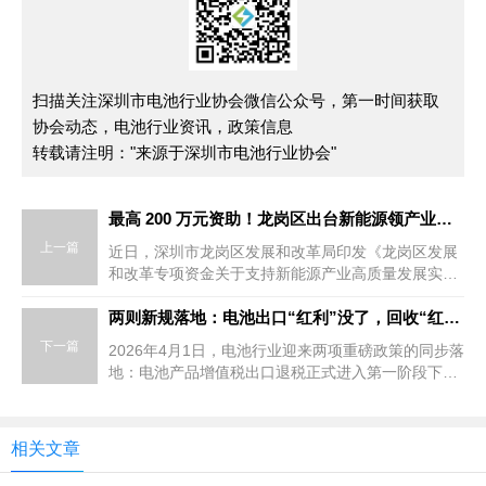
扫描关注深圳市电池行业协会微信公众号，第一时间获取
协会动态，电池行业资讯，政策信息
转载请注明："来源于深圳市电池行业协会"
最高 200 万元资助！龙岗区出台新能源领产业质量发展专项扶持政策
上一篇
近日，深圳市龙岗区发展和改革局印发《龙岗区发展
和改革专项资金关于支持新能源产业高质量发展实施
细则（试行）》，对储能、氢能、光伏、核能、新兴
能...
两则新规落地：电池出口“红利”没了，回收“红线”来了
下一篇
2026年4月1日，电池行业迎来两项重磅政策的同步落
地：电池产品增值税出口退税正式进入第一阶段下
调，同时《新能源汽车废旧动力电池回收和综合利用
管理暂行办法》全面施行。两项政策分别从出口端和
回收端重塑行业竞争规则，引发产业链企业密集回应
相关文章
与布局调整。