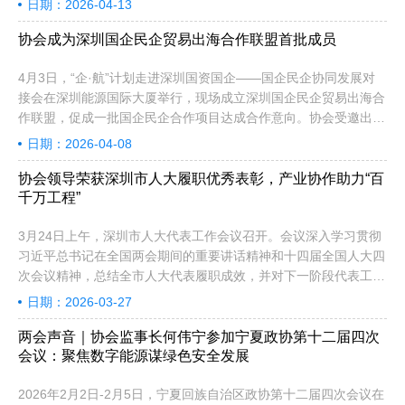
日期：2026-04-13
中央研究院李子坤院长、协会秘书长李小祎等出席签约仪式。
协会成为深圳国企民企贸易出海合作联盟首批成员
4月3日，“企·航”计划走进深圳国资国企——国企民企协同发展对
接会在深圳能源国际大厦举行，现场成立深圳国企民企贸易出海合
作联盟，促成一批国企民企合作项目达成合作意向。协会受邀出席
会议并成为首批国企民企贸易出海合作联盟单位成员之一。
日期：2026-04-08
协会领导荣获深圳市人大履职优秀表彰，产业协作助力“百
千万工程”
3月24日上午，深圳市人大代表工作会议召开。会议深入学习贯彻
习近平总书记在全国两会期间的重要讲话精神和十四届全国人大四
次会议精神，总结全市人大代表履职成效，并对下一阶段代表工作
进行部署推进。 深圳市绿色产业联系点召集人、市人大代表、协
日期：2026-03-27
会创会会长陈寿，深圳市新能源产业发展联系点驻点宝安区人大代
表、协会常务副会长、欣旺达副总裁兼CSO梁锐，深圳市新能源产
两会声音｜协会监事长何伟宁参加宁夏政协第十二届四次
业发展联系点驻点宝安区人大代表、协会副会长、智慧动锂董事长
会议：聚焦数字能源谋绿色安全发展
牛文斌出席会议，并荣获深圳市人大代表履职优秀表彰。
2026年2月2日-2月5日，宁夏回族自治区政协第十二届四次会议在