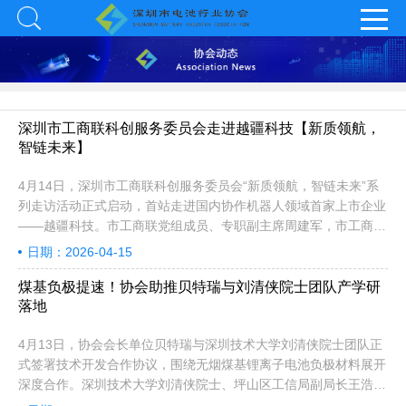
深圳市工商联科创服务委员会走进越疆科技【新质领航，
智链未来】
4月14日，深圳市工商联科创服务委员会“新质领航，智链未来”系
列走访活动正式启动，首站走进国内协作机器人领域首家上市企业
——越疆科技。市工商联党组成员、专职副主席周建军，市工商联
副主席、科创服务委员会主席、深圳市科达利实业股份有限公司总
日期：2026-04-15
裁励建炬，协会秘书长李小祎以及20多家电池产业链企业代表参加
活动，共探智能时代技术演进与产业融合新机遇。
煤基负极提速！协会助推贝特瑞与刘清侠院士团队产学研
落地
4月13日，协会会长单位贝特瑞与深圳技术大学刘清侠院士团队正
式签署技术开发合作协议，围绕无烟煤基锂离子电池负极材料展开
深度合作。深圳技术大学刘清侠院士、坪山区工信局副局长王浩、
坪山区发改局政府投资建设项目评审中心主任韦泽瑞、贝特瑞集团