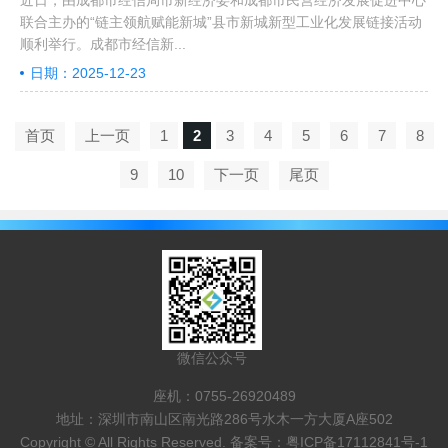
近日，由成都市经信局市新经济委和成都市民营经济发展促进中心
联合主办的“链主领航赋能新城”县市新城新型工业化发展链接活动
顺利举行。成都市经信新...
日期：2025-12-23
首页
上一页
1
2
3
4
5
6
7
8
9
10
下一页
尾页
微信公众号
座机：0755-26920489
地址：深圳市南山区南光路286号水木一方大厦A座502
Copyright © All Rights Reserved. 备案号：
粤ICP备17112841号-1